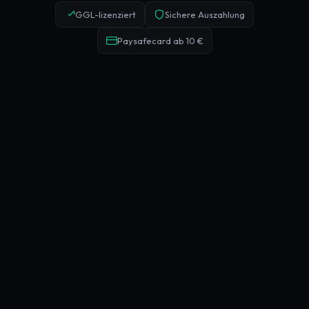
GGL-lizenziert
Sichere Auszahlung
Paysafecard ab 10 €