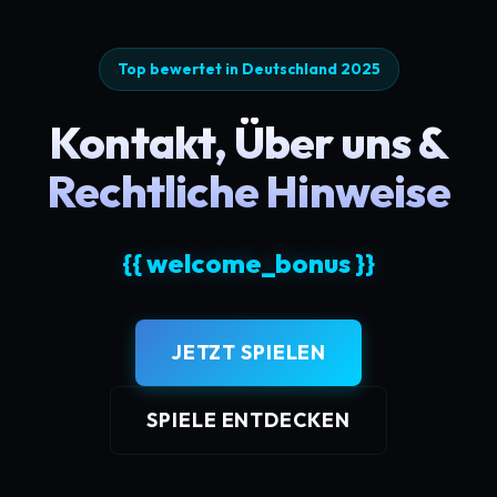
Top bewertet in Deutschland 2025
Kontakt, Über uns &
Rechtliche Hinweise
{{ welcome_bonus }}
JETZT SPIELEN
SPIELE ENTDECKEN